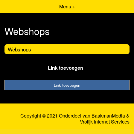
Menu +
Webshops
Webshops
Link toevoegen
Link toevoegen
Copyright © 2021 Onderdeel van
BaakmanMedia
&
Vrolijk Internet Services