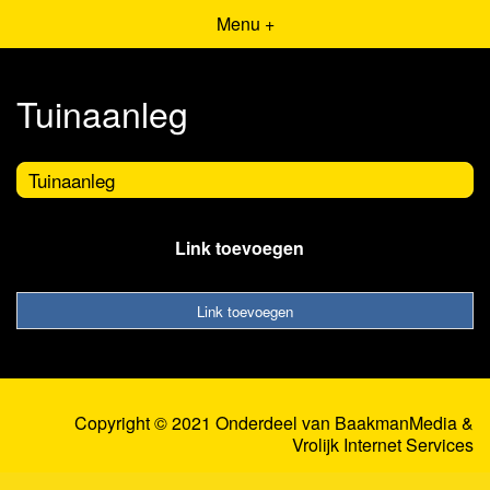
Menu +
Tuinaanleg
Tuinaanleg
Link toevoegen
Link toevoegen
Copyright © 2021 Onderdeel van
BaakmanMedia
&
Vrolijk Internet Services